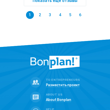
Показать еще отзывы
1
2
3
4
5
6
TO ENTREPRENEURS
Разместить проект
ABOUT US
About Bonplan
HELP