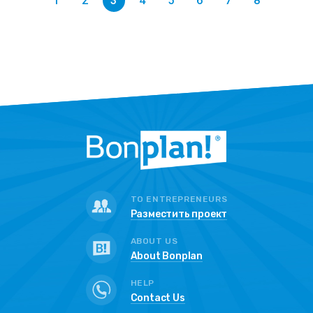
1
2
3
4
5
6
7
8
TO ENTREPRENEURS
Разместить проект
ABOUT US
About Bonplan
HELP
Contact Us